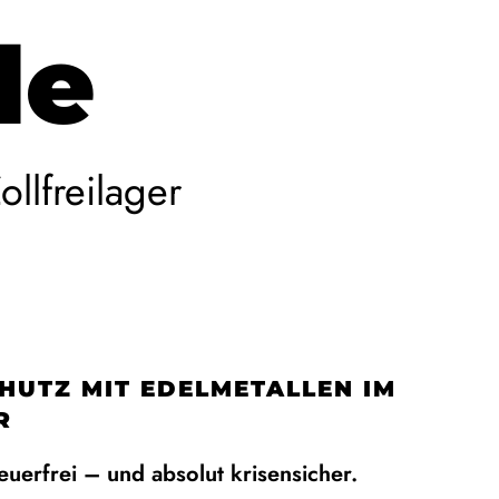
le
llfreilager
UTZ MIT EDELMETALLEN IM
R
euerfrei – und absolut krisensicher.