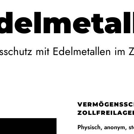
delmetal
chutz mit Edelmetallen im Zo
VERMÖGENSSCH
ZOLLFREILAGE
Physisch, anonym, st