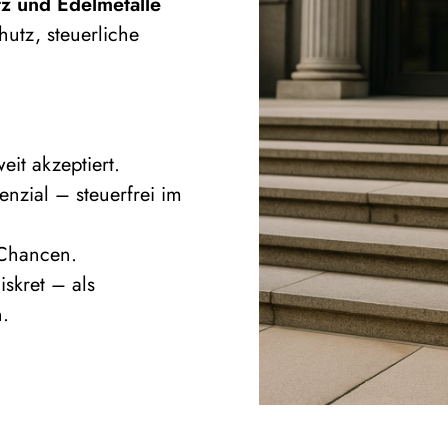
tz und Edelmetalle
hutz, steuerliche
eit akzeptiert.
enzial – steuerfrei im
 Chancen.
iskret – als
n.