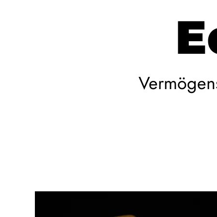
E
Vermögenss